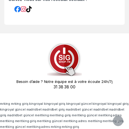
Besoin d’aide ? Notre équipe est à votre écoute 24h/7j
31 38 38 00
mrking
mrking giriş
kingroyal
kingroyal giriş
kingroyal güncel
kingroyal
kingroyal giriş
kingroyal güncel
madridbet
madridbet giriş
madridbet güncel
madridbet
madridbet
giriş
madridbet güncel
meritking
meritking giriş
meritking güncel
meritking adres
meritking
meritking giriş
meritking güncel
meritking adres
meritking
meritking giriş
meritking güncel
meritking adres
mrking
mrking giriş