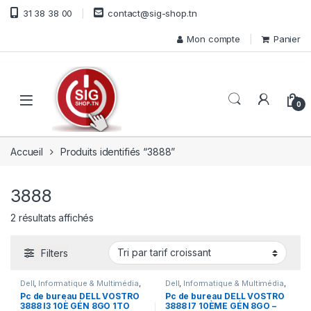
Skip to navigation
Skip to content
31 38 38 00
contact@sig-shop.tn
Mon compte
Panier
Open
0
Accueil
Produits identifiés “3888”
3888
Trié par prix croissant
2 résultats affichés
Filters
Dell
,
Informatique & Multimédia
,
Dell
,
Informatique & Multimédia
,
Ordinateur de bureau
,
Pc de
Ordinateur de bureau
,
Pc de
Pc de bureau DELL VOSTRO
Pc de bureau DELL VOSTRO
bureau
bureau
3888 I3 10È GÉN 8GO 1TO
3888 I7 10ÈME GÉN 8GO –