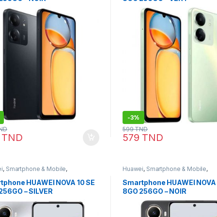
-
3%
ND
599
TND
9
TND
579
TND
i
,
Smartphone & Mobile
,
Huawei
,
Smartphone & Mobile
,
honie
Telephonie
tphone HUAWEI NOVA 10 SE
Smartphone HUAWEI NOVA 
256GO – SILVER
8GO 256GO – NOIR