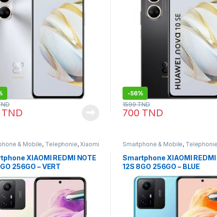
%
-
56%
TND
1599
TND
0
TND
700
TND
phone & Mobile
,
Telephonie
,
Xiaomi
Smartphone & Mobile
,
Telephoni
tphone XIAOMI REDMI NOTE
Smartphone XIAOMI REDMI
8GO 256GO – VERT
12S 8GO 256GO – BLUE