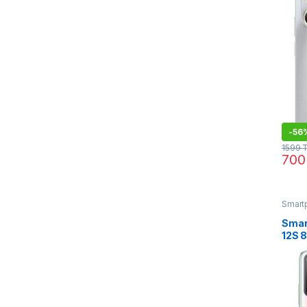
-
56
1599
70
Smart
Smar
12S 