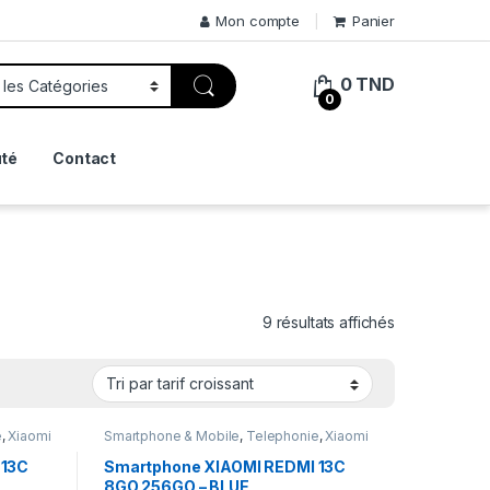
Mon compte
Panier
0
TND
0
té
Contact
Trié par prix 
9 résultats affichés
e
,
Xiaomi
Smartphone & Mobile
,
Telephonie
,
Xiaomi
 13C
Smartphone XIAOMI REDMI 13C
8GO 256GO – BLUE