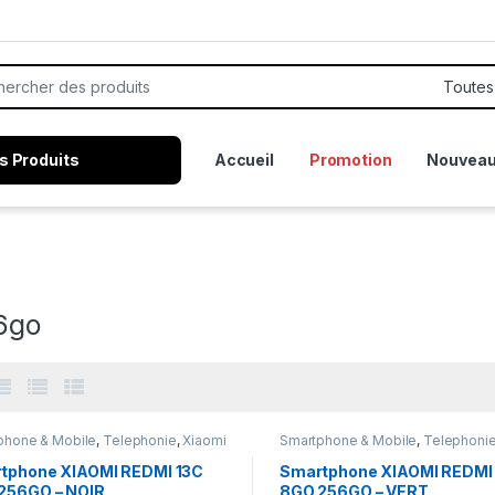
or:
s Produits
Accueil
Promotion
Nouveau
6go
phone & Mobile
,
Telephonie
,
Xiaomi
Smartphone & Mobile
,
Telephoni
tphone XIAOMI REDMI 13C
Smartphone XIAOMI REDMI
256GO – NOIR
8GO 256GO – VERT