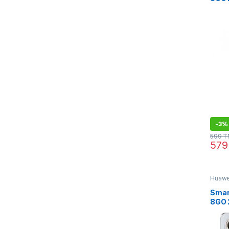
-
3%
599
T
57
Huawe
Telep
Smar
8GO 