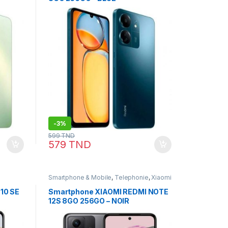
-
3%
599
TND
579
TND
Smartphone & Mobile
,
Telephonie
,
Xiaomi
10 SE
Smartphone XIAOMI REDMI NOTE
12S 8GO 256GO – NOIR