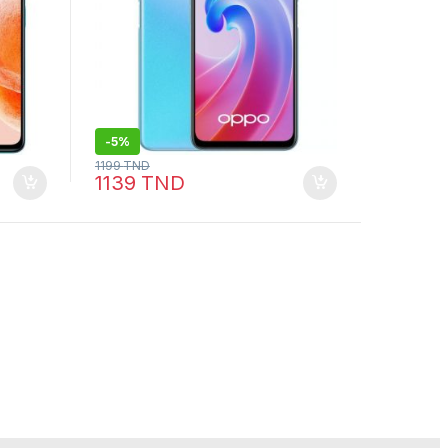
-
5%
1199
TND
1139
TND