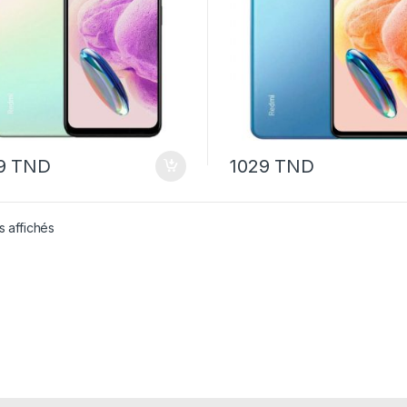
9
TND
1029
TND
Trié par prix croissant
s affichés