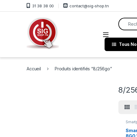
Skip to navigation
Skip to content
31 38 38 00
contact@sig-shop.tn
Search f
Open
Tous No
Accueil
Produits identifiés “8/256go”
8/25
Smart
Smar
8GO 