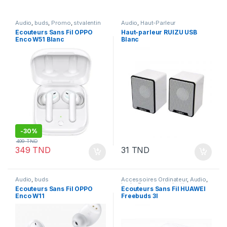
Audio
,
buds
,
Promo
,
stvalentin
Audio
,
Haut-Parleur
Écouteurs Sans Fil OPPO
Haut-parleur RUIZU USB
Enco W51 Blanc
Blanc
-
30%
499
TND
349
TND
31
TND
Audio
,
buds
Accessoires Ordinateur
,
Audio
,
buds
,
Promo
,
stvalentin
Écouteurs Sans Fil OPPO
Écouteurs Sans Fil HUAWEI
Enco W11
Freebuds 3I