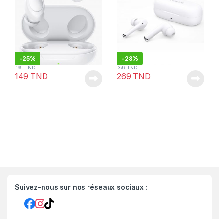
-
25%
-
28%
199
TND
376
TND
149
TND
269
TND
Suivez-nous sur nos réseaux sociaux :