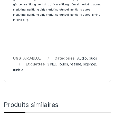
güncel
meritking
meritking giriş
meritking güncel
meritking adres
meritking
meritking giriş
meritking güncel
meritking adres
meritking
meritking giriş
meritking güncel
meritking adres
mrking
mrking giriş
UGS :
AIR3-BLUE
Catégories :
Audio
,
buds
Étiquettes :
3 NEO
,
buds
,
realme
,
sigshop
,
tunisie
Produits similaires