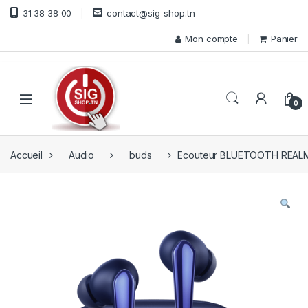
Skip to navigation
Skip to content
31 38 38 00
contact@sig-shop.tn
Mon compte
Panier
Open
0
Accueil
Audio
buds
Ecouteur BLUETOOTH REALM