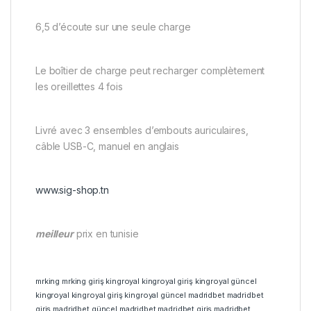
6,5 d’écoute sur une seule charge
Le boîtier de charge peut recharger complètement
les oreillettes 4 fois
Livré avec 3 ensembles d’embouts auriculaires,
câble USB-C, manuel en anglais
www.sig-shop.tn
meilleur
prix en tunisie
mrking
mrking giriş
kingroyal
kingroyal giriş
kingroyal güncel
kingroyal
kingroyal giriş
kingroyal güncel
madridbet
madridbet
giriş
madridbet güncel
madridbet
madridbet giriş
madridbet