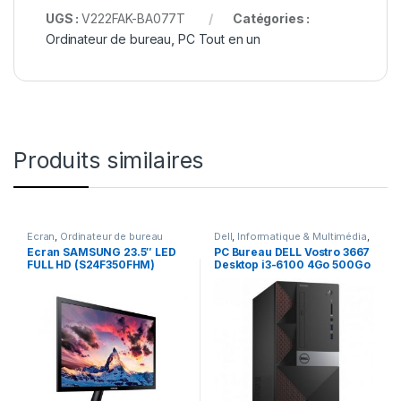
UGS :
V222FAK-BA077T
Catégories :
Ordinateur de bureau
,
PC Tout en un
Produits similaires
Ecran
,
Ordinateur de bureau
Dell
,
Informatique & Multimédia
,
Ordinateur de bureau
,
Pc de
Ecran SAMSUNG 23.5″ LED
PC Bureau DELL Vostro 3667
bureau
FULL HD (S24F350FHM)
Desktop i3-6100 4Go 500Go