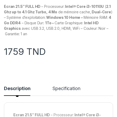
Ecran 21.5″ FULL HD
– Processeur:
Intel® Core i3-10110U
(
2.1
Ghz up to 4.1 Ghz Turbo,
4 Mo
de mémoire cache,
Dual-Core
)
–
Systéme d’exploitation:
Windows 10 Home –
Mémoire RAM:
4
Go DDR4
– Disque Dur
:
1To
–
Carte Graphique:
Intel HD
Graphics
avec USB 3.2, USB 2.0, HDMI, WiFi – Couleur: Noir –
Garantie: 1 an
1759
TND
Description
Specification
Ecran 21.5″ FULL HD
– Processeur:
Intel® Core i3-