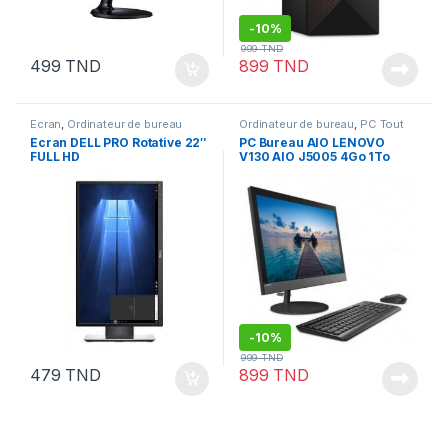
-
10%
999
TND
499
TND
899
TND
Ecran
,
Ordinateur de bureau
Ordinateur de bureau
,
PC Tout
en un
Ecran DELL PRO Rotative 22″
PC Bureau AIO LENOVO
FULL HD
V130 AIO J5005 4Go 1To
Ecran 19.5″ SILVER
-
10%
999
TND
479
TND
899
TND