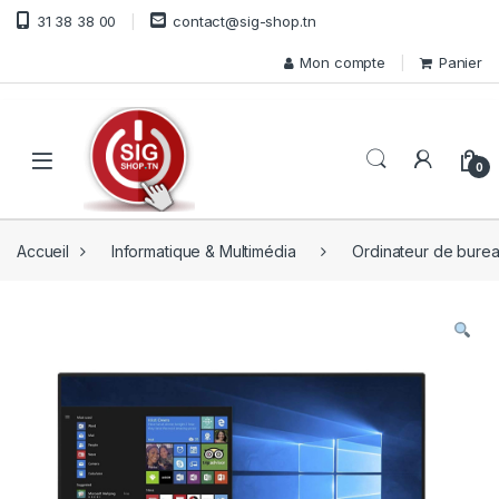
Skip to navigation
Skip to content
31 38 38 00
contact@sig-shop.tn
Mon compte
Panier
Open
0
Accueil
Informatique & Multimédia
Ordinateur de bure