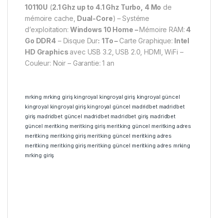
10110U
(
2.1 Ghz up to 4.1 Ghz Turbo,
4 Mo
de
mémoire cache,
Dual-Core
) –
Systéme
d’exploitation:
Windows 10 Home –
Mémoire RAM:
4
Go DDR4
– Disque Dur
:
1To
–
Carte Graphique:
Intel
HD Graphics
avec USB 3.2, USB 2.0, HDMI, WiFi –
Couleur: Noir – Garantie: 1 an
mrking
mrking giriş
kingroyal
kingroyal giriş
kingroyal güncel
kingroyal
kingroyal giriş
kingroyal güncel
madridbet
madridbet
giriş
madridbet güncel
madridbet
madridbet giriş
madridbet
güncel
meritking
meritking giriş
meritking güncel
meritking adres
meritking
meritking giriş
meritking güncel
meritking adres
meritking
meritking giriş
meritking güncel
meritking adres
mrking
mrking giriş