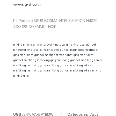
www.sig-shop.tn
Pc Portable ASUS E410MA INTEL CELERON N4020
4GO 128 GO EMMC- NOIR
mrking
mrking giriş
kingroyal
kingroyal giriş
kingroyal güncel
kingroyal
kingroyal giriş
kingroyal güncel
madridbet
madridbet
giriş
madridbet güncel
madridbet
madridbet giriş
madridbet
güncel
meritking
meritking giriş
meritking güncel
meritking adres
meritking
meritking giriş
meritking güncel
meritking adres
meritking
meritking giriş
meritking güncel
meritking adres
mrking
mrking giriş
UGS :
E410MA-BV1183W
Catégories :
Asus
,