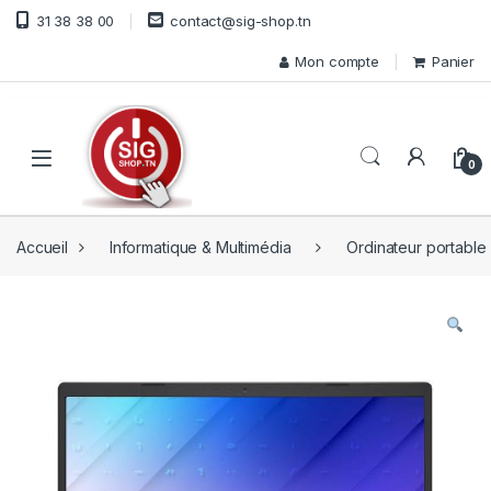
Skip to navigation
Skip to content
31 38 38 00
contact@sig-shop.tn
Mon compte
Panier
Open
0
Accueil
Informatique & Multimédia
Ordinateur portable