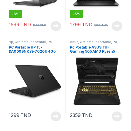
-
6%
-
5%
1599
TND
1799
TND
1699
TND
1899
TND
Hp
,
Ordinateur portable
,
Pc
Asus
,
Ordinateur portable
,
Pc
Portable
Portable
PC Portable HP 15-
Pc Portable ASUS TUF
DA0009NK i3-7020U 4Go
Gaming 505 AMD Ryzen5
1To Nvidia MX110 2 Go
8Go 512Go SSD NVIDIA
GeForce GTX 1650 4Go Noir
1299
TND
2359
TND