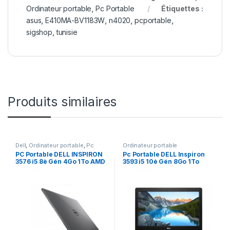
Ordinateur portable
,
Pc Portable
Étiquettes :
asus
,
E410MA-BV1183W
,
n4020
,
pcportable
,
sigshop
,
tunisie
Produits similaires
Dell
,
Ordinateur portable
,
Pc
Ordinateur portable
Portable
PC Portable DELL INSPIRON
Pc Portable DELL Inspiron
3576 i5 8è Gén 4Go 1To AMD
3593 i5 10è Gén 8Go 1To
Radeon 520 2 Go
Noir NVIDIA MX 230 2GO
(3593I5N)