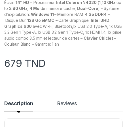
Écran
14″ HD
– Processeur:
Intel Celeron N4020
(
1,10 GHz
up
to
2.80 GHz
,
4 Mo
de mémoire cache,
Dual-Core
) – Système
d’exploitation:
Windows 11
–
Mémoire RAM:
4
Go DDR4
–
Disque Dur:
128 G
o eMMC
– Carte Graphique:
Intel UHD
Graphics 600
avec Wi-Fi, Bluetooth,1x USB 2.0 Type-A, 1x USB
3.2 Gen 1 Type-A, 1x USB 3.2 Gen 1 Type-C, 1x HDMI 1.4, 1x prise
audio combo 3,5 mm et lecteur de cartes –
Clavier Chiclet
–
Couleur: Blanc
–
Garantie: 1 an
679
TND
Description
Reviews