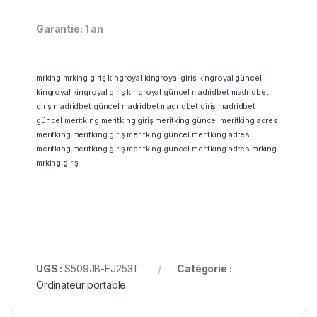
Garantie: 1 an
mrking
mrking giriş
kingroyal
kingroyal giriş
kingroyal güncel
kingroyal
kingroyal giriş
kingroyal güncel
madridbet
madridbet
giriş
madridbet güncel
madridbet
madridbet giriş
madridbet
güncel
meritking
meritking giriş
meritking güncel
meritking adres
meritking
meritking giriş
meritking güncel
meritking adres
meritking
meritking giriş
meritking güncel
meritking adres
mrking
mrking giriş
UGS :
S509JB-EJ253T
Catégorie :
Ordinateur portable