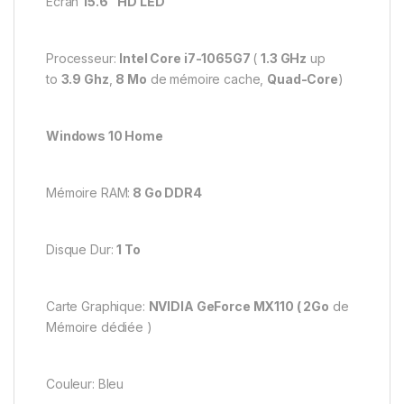
Ecran
15.6″ HD LED
Processeur:
Intel Core i7-1065G7
(
1.3 GHz
up
to
3.9 Ghz
,
8 Mo
de mémoire cache,
Quad-Core
)
Windows 10 Home
Mémoire RAM:
8 Go DDR4
Disque Dur:
1 To
Carte Graphique:
NVIDIA GeForce MX110 ( 2Go
de
Mémoire dédiée )
Couleur: Bleu