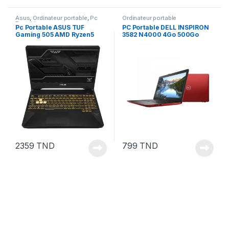
Asus
,
Ordinateur portable
,
Pc
Ordinateur portable
Portable
Pc Portable ASUS TUF
PC Portable DELL INSPIRON
Gaming 505 AMD Ryzen5
3582 N4000 4Go 500Go
8Go 512Go SSD NVIDIA
rouge
GeForce GTX 1650 4Go Noir
2359
TND
799
TND