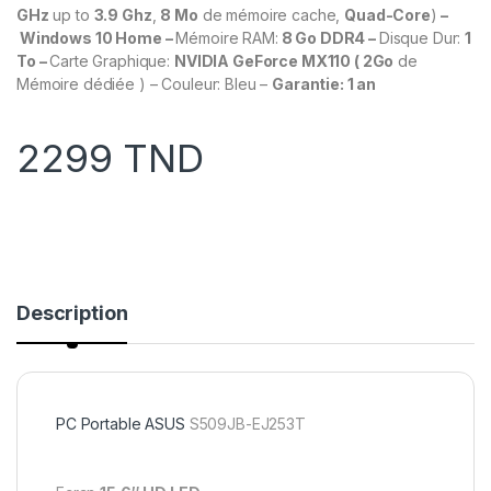
GHz
up to
3.9 Ghz
,
8 Mo
de mémoire cache,
Quad-Core
)
–
Windows 10 Home
–
Mémoire RAM:
8 Go DDR4 –
Disque Dur:
1
To –
Carte Graphique:
NVIDIA GeForce MX110 ( 2Go
de
Mémoire dédiée ) – Couleur: Bleu –
Garantie: 1 an
2299
TND
Description
PC Portable
ASUS
S509JB-EJ253T