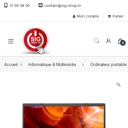
Skip to navigation
Skip to content
31 38 38 00
contact@sig-shop.tn
Mon compte
Panier
Open
0
Accueil
Informatique & Multimédia
Ordinateur portable