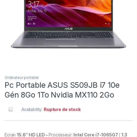
Ordinateur portable
Pc Portable ASUS S509JB i7 10e
Gén 8Go 1To Nvidia MX110 2Go
Availability:
Rupture de stock
Ecran
15.6″ HD LED –
Processeur:
Intel Core i7-1065G7
(
1.3