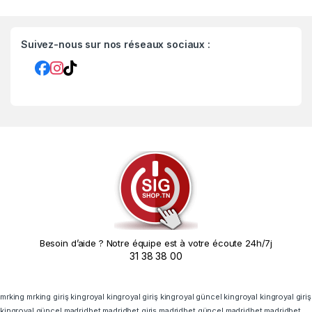
Suivez-nous sur nos réseaux sociaux :
Besoin d’aide ? Notre équipe est à votre écoute 24h/7j
31 38 38 00
mrking
mrking giriş
kingroyal
kingroyal giriş
kingroyal güncel
kingroyal
kingroyal giriş
kingroyal güncel
madridbet
madridbet giriş
madridbet güncel
madridbet
madridbet