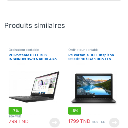
Produits similaires
Ordinateur portable
Ordinateur portable
PC Portable DELL 15.6″
Pc Portable DELL Inspiron
INSPIRON 3573 N4000 4Go
3593 i5 10è Gén 8Go 1To
500Go
Noir NVIDIA MX 230 2GO
(3593I5N)
-
7%
-
5%
859
TND
1799
TND
799
TND
1899
TND