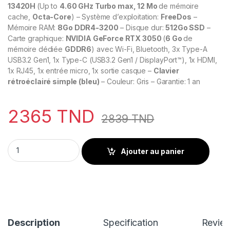
13420H
(Up to
4.60 GHz Turbo max, 12 Mo
de mémoire
cache,
Octa-Core
) – Système d’exploitation:
FreeDos
–
Mémoire RAM:
8Go
DDR4-3200
– Disque dur:
512Go SSD
–
Carte graphique:
NVIDIA GeForce RTX 3050
(
6 Go
de
mémoire dédiée
GDDR6
) avec Wi-Fi, Bluetooth, 3x Type-A
USB3.2 Gen1, 1x Type-C (USB3.2 Gen1 / DisplayPort™), 1x HDMI,
1x RJ45, 1x entrée micro, 1x sortie casque –
Clavier
rétroéclairé simple (bleu)
– Couleur: Gris – Garantie: 1 an
2365
TND
2839
TND
Pc Portable Gamer MSI THIN 15 B13UDX-2686 I5 13420H 8Go 
Ajouter au panier
Description
Specification
Revie