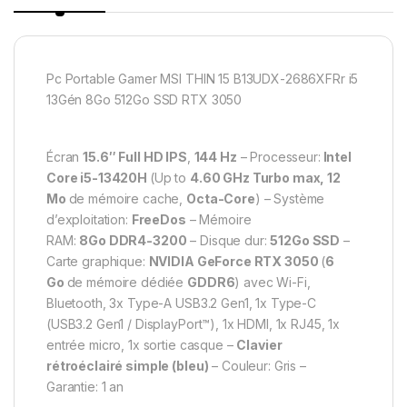
Pc Portable Gamer MSI THIN 15 B13UDX-2686XFRr i5
13Gén 8Go 512Go SSD RTX 3050
Écran
15.6″
Full HD IPS
,
144 Hz
– Processeur:
Intel
Core i5-13420H
(Up to
4.60 GHz Turbo max, 12
Mo
de mémoire cache,
Octa-Core
) – Système
d’exploitation:
FreeDos
– Mémoire
RAM:
8Go
DDR4-3200
– Disque dur:
512Go SSD
–
Carte graphique:
NVIDIA GeForce RTX 3050
(
6
Go
de mémoire dédiée
GDDR6
) avec Wi-Fi,
Bluetooth, 3x Type-A USB3.2 Gen1, 1x Type-C
(USB3.2 Gen1 / DisplayPort™), 1x HDMI, 1x RJ45, 1x
entrée micro, 1x sortie casque –
Clavier
rétroéclairé simple (bleu)
– Couleur: Gris –
Garantie: 1 an