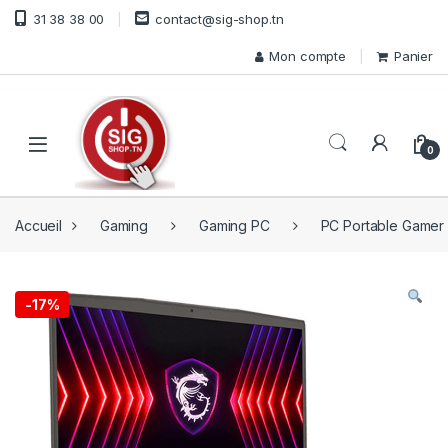
Skip to navigation
Skip to content
31 38 38 00
contact@sig-shop.tn
Mon compte
Panier
Open
0
Accueil
Gaming
Gaming PC
PC Portable Gamer
-
17%