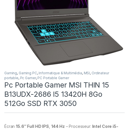
Gaming
,
Gaming PC
,
Informatique & Multimédia
,
MSI
,
Ordinateur
portable
,
Pc Gamer
,
PC Portable Gamer
Pc Portable Gamer MSI THIN 15
B13UDX-2686 I5 13420H 8Go
512Go SSD RTX 3050
Écran
15.6″
Full HD IPS
,
144 Hz
– Processeur:
Intel Core i5-