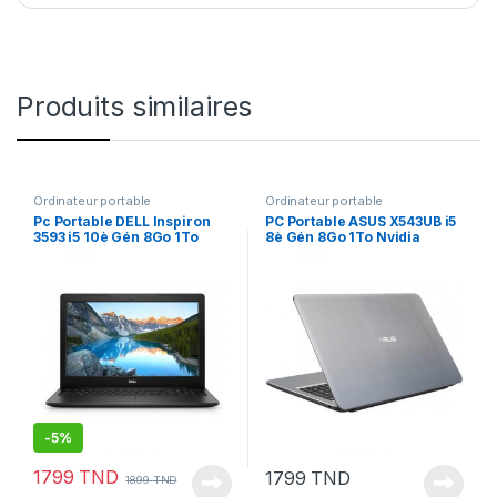
Produits similaires
Ordinateur portable
Ordinateur portable
Pc Portable DELL Inspiron
PC Portable ASUS X543UB i5
3593 i5 10è Gén 8Go 1To
8è Gén 8Go 1To Nvidia
Noir NVIDIA MX 230 2GO
MX110 2Go
(3593I5N)
-
5%
1799
TND
1799
TND
1899
TND