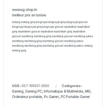
www.sig-shop.tn
meilleur prix en tunisie
mrking
mrking giriş
kingroyal
kingroyal giriş
kingroyal güncel
kingroyal
kingroyal giriş
kingroyal güncel
madridbet
madridbet
giriş
madridbet güncel
madridbet
madridbet giriş
madridbet
güncel
meritking
meritking giriş
meritking güncel
meritking adres
meritking
meritking giriş
meritking güncel
meritking adres
meritking
meritking giriş
meritking güncel
meritking adres
mrking
mrking giriş
UGS :
9S7-16R831-2686
Catégories :
Gaming
,
Gaming PC
,
Informatique & Multimédia
,
MSI
,
Ordinateur portable
,
Pc Gamer
,
PC Portable Gamer