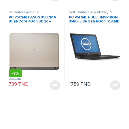
Ordinateur portable
Dell
,
Ordinateur portable
,
Pc
Portable
PC Portable ASUS X507MA
PC Portable DELL INSPIRON
Dual-Core 4Go 500Go –
3580 i5 8è Gén 8Go 1To AMD
Gold
Radeon 520 2 Go
-
8%
799
TND
739
TND
1759
TND