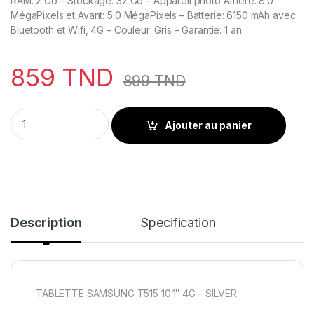
RAM: 2 Go – Stockage: 32 Go – Appareil photo Arrière: 8.0
MégaPixels et Avant: 5.0 MégaPixels – Batterie: 6150 mAh avec
Bluetooth et Wifi, 4G – Couleur: Gris – Garantie: 1 an
859
TND
899
TND
TABLETTE SAMSUNG T515 10.1" 4G - SILVER quantity
Ajouter au panier
Description
Specification
TABLETTE SAMSUNG T515 10.1″ 4G – SILVER