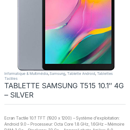
Informatique & Multimédia
,
Samsung
,
Tablette Android
,
Tablettes
Tactiles
TABLETTE SAMSUNG T515 10.1″ 4G
– SILVER
Ecran Tactile 10.1′ TFT (1920 x 1200) – Système d’exploitation:
Android 9.0 – Processeur: Octa Core 1.8 GHz, 1.6GHz – Mémoire