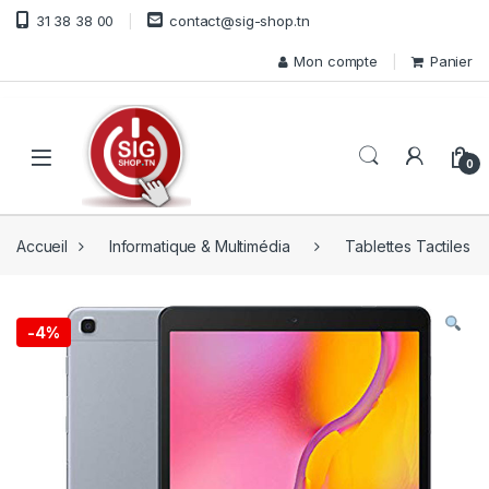
Skip to navigation
Skip to content
31 38 38 00
contact@sig-shop.tn
Mon compte
Panier
Open
0
Accueil
Informatique & Multimédia
Tablettes Tactiles
-
4%