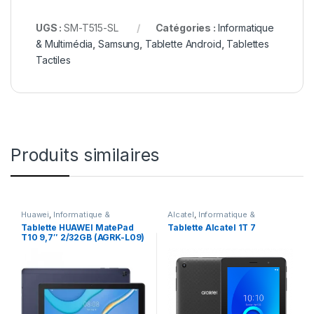
UGS :
SM-T515-SL
Catégories :
Informatique
& Multimédia
,
Samsung
,
Tablette Android
,
Tablettes
Tactiles
Produits similaires
Huawei
,
Informatique &
Alcatel
,
Informatique &
Multimédia
,
Tablette Android
,
Multimédia
,
Promo
,
Tablette
Tablette HUAWEI MatePad
Tablette Alcatel 1T 7
Tablettes Tactiles
Android
,
Tablettes Tactiles
T10 9,7″ 2/32GB (AGRK-L09)