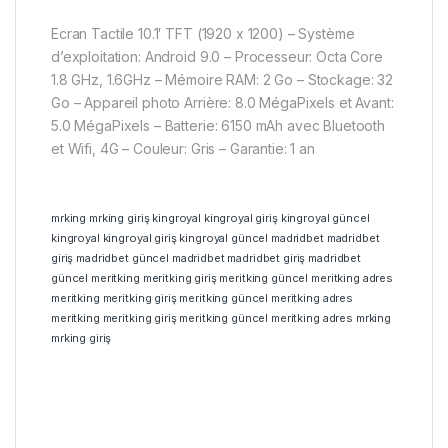
Ecran Tactile 10.1′ TFT (1920 x 1200) – Système
d’exploitation: Android 9.0 – Processeur: Octa Core
1.8 GHz, 1.6GHz – Mémoire RAM: 2 Go – Stockage: 32
Go – Appareil photo Arrière: 8.0 MégaPixels et Avant:
5.0 MégaPixels – Batterie: 6150 mAh avec Bluetooth
et Wifi, 4G – Couleur: Gris – Garantie: 1 an
mrking
mrking giriş
kingroyal
kingroyal giriş
kingroyal güncel
kingroyal
kingroyal giriş
kingroyal güncel
madridbet
madridbet
giriş
madridbet güncel
madridbet
madridbet giriş
madridbet
güncel
meritking
meritking giriş
meritking güncel
meritking adres
meritking
meritking giriş
meritking güncel
meritking adres
meritking
meritking giriş
meritking güncel
meritking adres
mrking
mrking giriş