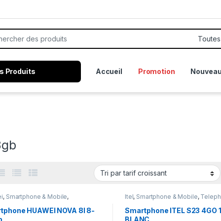
or:
s Produits
Accueil
Promotion
Nouveau
8gb
i
,
Smartphone & Mobile
,
Itel
,
Smartphone & Mobile
,
Teleph
honie
tphone HUAWEI NOVA 8I 8-
Smartphone ITEL S23 4GO
b
BLANC