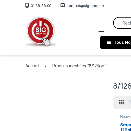
Skip to navigation
Skip to content
31 38 38 00
contact@sig-shop.tn
Search f
Open
Tous No
Accueil
Produits identifiés “8/128gb”
8/12
Huawe
Telep
Smar
128g