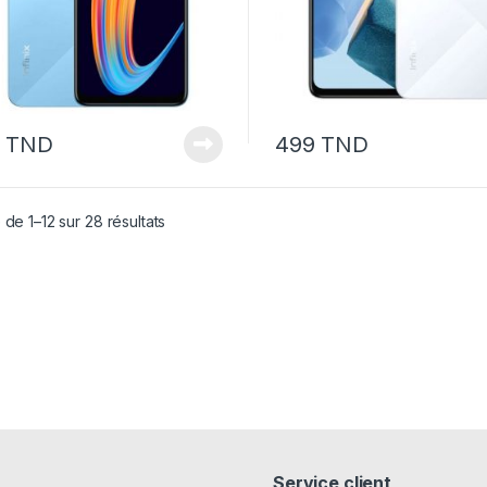
9
TND
499
TND
Trié par prix croissant
 de 1–12 sur 28 résultats
Service client