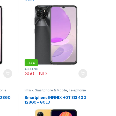
-
14%
409
TND
350
TND
onie
Infinix
,
Smartphone & Mobile
,
Telephonie
 128GO
Smartphone INFINIX HOT 30I 4GO
128GO – GOLD