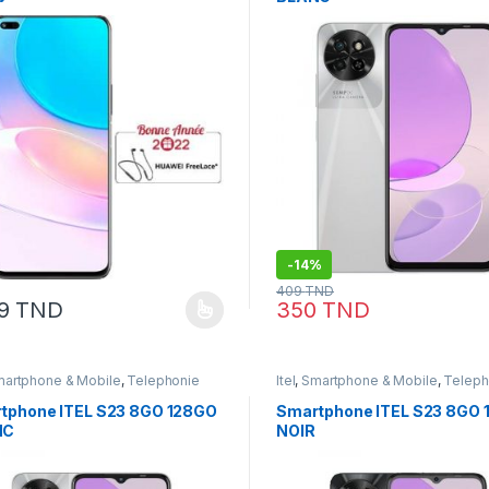
-
14%
409
TND
49
TND
350
TND
artphone & Mobile
,
Telephonie
Itel
,
Smartphone & Mobile
,
Teleph
tphone ITEL S23 8GO 128GO
Smartphone ITEL S23 8GO
NC
NOIR