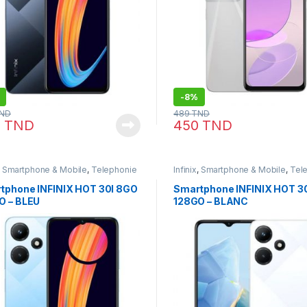
-
8%
ND
489
TND
9
TND
450
TND
,
Smartphone & Mobile
,
Telephonie
Infinix
,
Smartphone & Mobile
,
Tel
tphone INFINIX HOT 30I 8GO
Smartphone INFINIX HOT 3
O – BLEU
128GO – BLANC