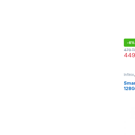
-
6%
479
T
44
Infinix
Smar
128G