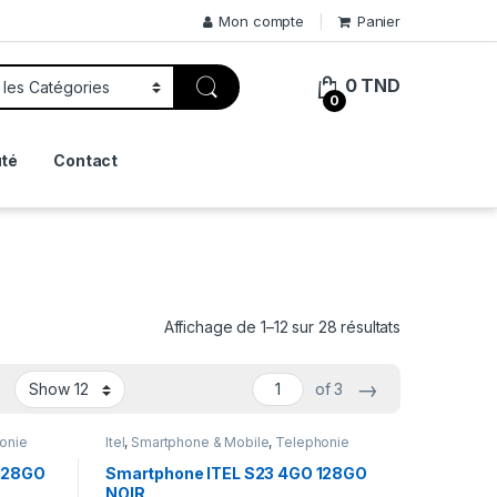
Mon compte
Panier
0
TND
0
té
Contact
Trié par prix 
Affichage de 1–12 sur 28 résultats
→
of 3
onie
Itel
,
Smartphone & Mobile
,
Telephonie
 128GO
Smartphone ITEL S23 4GO 128GO
NOIR