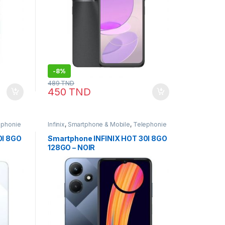
-
8%
489
TND
450
TND
ephonie
Infinix
,
Smartphone & Mobile
,
Telephonie
0I 8GO
Smartphone INFINIX HOT 30I 8GO
128GO – NOIR