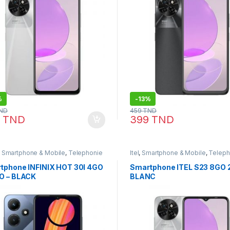
%
-
13%
ND
459
TND
9
TND
399
TND
,
Smartphone & Mobile
,
Telephonie
Itel
,
Smartphone & Mobile
,
Teleph
tphone INFINIX HOT 30I 4GO
Smartphone ITEL S23 8GO
O – BLACK
BLANC