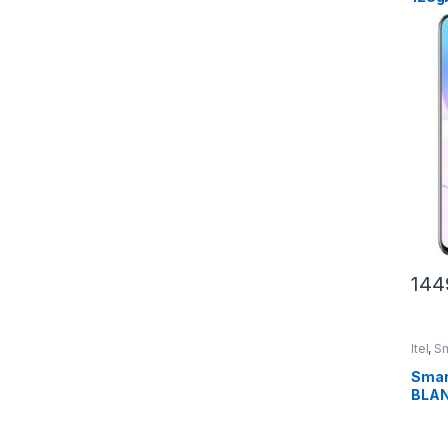
14
Itel
,
Sm
Smar
BLA