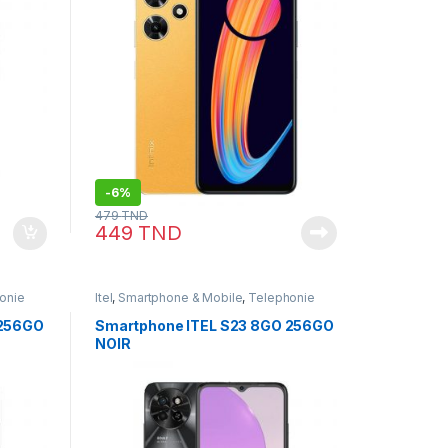
-
6%
479
TND
449
TND
onie
Itel
,
Smartphone & Mobile
,
Telephonie
 256GO
Smartphone ITEL S23 8GO 256GO
NOIR