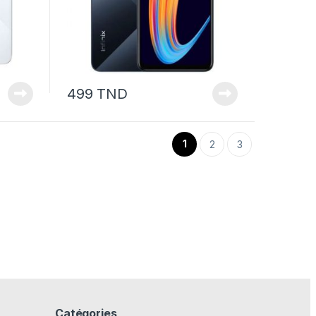
499
TND
1
2
3
Catégories