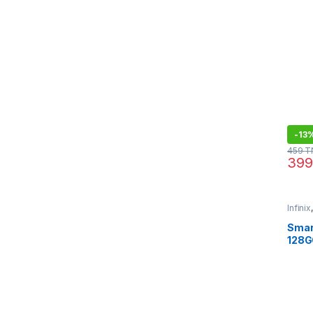
-
13
459
T
39
Infinix
Smar
128G