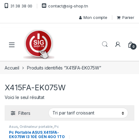
Skip to navigation
Skip to content
31 38 38 00
contact@sig-shop.tn
Mon compte
Panier
Open
0
Accueil
Produits identifiés “X415FA-EK075W”
X415FA-EK075W
Voici le seul résultat
Filters
Asus
,
Ordinateur portable
,
Pc
Portable
Pc Portable ASUS X415FA-
EK075W I3 10È GÉN 4GO 1TO