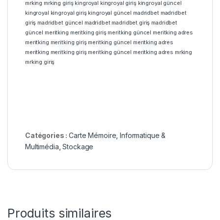
mrking
mrking giriş
kingroyal
kingroyal giriş
kingroyal güncel
kingroyal
kingroyal giriş
kingroyal güncel
madridbet
madridbet
giriş
madridbet güncel
madridbet
madridbet giriş
madridbet
güncel
meritking
meritking giriş
meritking güncel
meritking adres
meritking
meritking giriş
meritking güncel
meritking adres
meritking
meritking giriş
meritking güncel
meritking adres
mrking
mrking giriş
Catégories :
Carte Mémoire
,
Informatique &
Multimédia
,
Stockage
Produits similaires