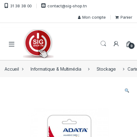
Skip to navigation
Skip to content
31 38 38 00
contact@sig-shop.tn
Mon compte
Panier
Open
0
Accueil
Informatique & Multimédia
Stockage
Cart