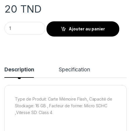
20
TND
Carte Mémoire Adata Micro SDXC 16Gb avec adaptateur quan
Ajouter au panier
Description
Specification
Type de Produit: Carte Mémoire Flash, Capacité de
Stockage: 16 GB , Facteur de forme: Micro SDHC
,Vitesse SD: Class 4