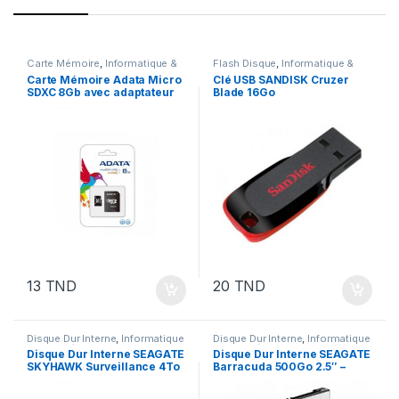
Carte Mémoire
,
Informatique &
Flash Disque
,
Informatique &
Multimédia
,
Stockage
Multimédia
,
Stockage
Carte Mémoire Adata Micro
Clé USB SANDISK Cruzer
SDXC 8Gb avec adaptateur
Blade 16Go
13
TND
20
TND
Disque Dur Interne
,
Informatique
Disque Dur Interne
,
Informatique
& Multimédia
,
Stockage
& Multimédia
,
Stockage
Disque Dur Interne SEAGATE
Disque Dur Interne SEAGATE
SKYHAWK Surveillance 4To
Barracuda 500Go 2.5″ –
3.5″
ST500LM030