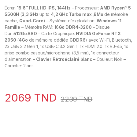
Écran
15.6″ FULL HD IPS, 144Hz
– Processeur:
AMD Ryzen™ 5
5500H
(
3,3 GHz
up to
4,2 GHz Turbo max
,
8Mo
de mémoire
cache,
Quad-Core
) – Système d’exploitation:
Windows 11
Famille
– Mémoire RAM: 16
Go DDR4-3200
– Disque
Dur:
512Go SSD
– Carte Graphique:
NVIDIA GeForce RTX
2050
(
4Go
de mémoire dédiée
GDDR6
) avec Wi-Fi, Bluetooth,
2x USB 3.2 Gen 1, 1x USB-C 3.2 Gen 1, 1x HDMI 2.0, 1x RJ-45, 1x
prise combo casque/microphone (3,5 mm), 1x connecteur
d’alimentation –
Clavier
Rétroéclairé blanc
– Couleur: Noir –
Garantie: 2 ans
2069
TND
2239
TND