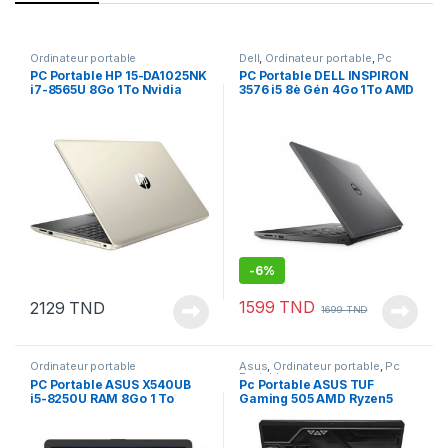
Ordinateur portable
Dell
,
Ordinateur portable
,
Pc
Portable
PC Portable HP 15-DA1025NK
PC Portable DELL INSPIRON
i7-8565U 8Go 1To Nvidia
3576 i5 8è Gén 4Go 1To AMD
MX110 2 Go
Radeon 520 2 Go
-
6%
1599
TND
2129
TND
1699
TND
Ordinateur portable
Asus
,
Ordinateur portable
,
Pc
Portable
PC Portable ASUS X540UB
Pc Portable ASUS TUF
i5-8250U RAM 8Go 1 To
Gaming 505 AMD Ryzen5
Nvidia MX110 2Go
8Go 512Go SSD NVIDIA
GeForce GTX 1650 4Go Noir