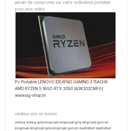
jamais de compromis sur votre ordinateur portable
pour jeux vidéo
Pc Portable LENOVO IDEAPAD GAMING 3 15ACH6
AMD RYZEN 5 16GO RTX 2050 (82K202CMFG)
www.sig-shop.tn
meilleur prix en tunisie
mrking
mrking giriş
kingroyal
kingroyal giriş
kingroyal güncel
kingroyal
kingroyal giriş
kingroyal güncel
madridbet
madridbet