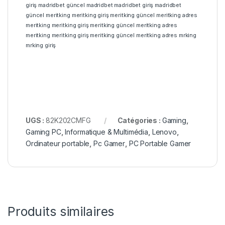
giriş
madridbet güncel
madridbet
madridbet giriş
madridbet
güncel
meritking
meritking giriş
meritking güncel
meritking adres
meritking
meritking giriş
meritking güncel
meritking adres
meritking
meritking giriş
meritking güncel
meritking adres
mrking
mrking giriş
UGS :
82K202CMFG
Catégories :
Gaming
,
Gaming PC
,
Informatique & Multimédia
,
Lenovo
,
Ordinateur portable
,
Pc Gamer
,
PC Portable Gamer
Produits similaires