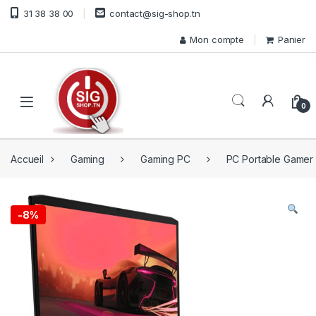
Skip to navigation
Skip to content
31 38 38 00
contact@sig-shop.tn
Mon compte
Panier
Open
0
Accueil
Gaming
Gaming PC
PC Portable Gamer
-
8%