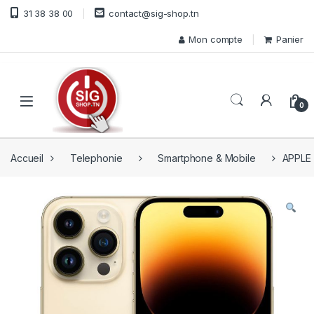
Skip to navigation
Skip to content
31 38 38 00
contact@sig-shop.tn
Mon compte
Panier
Open
0
Accueil
Telephonie
Smartphone & Mobile
APPLE