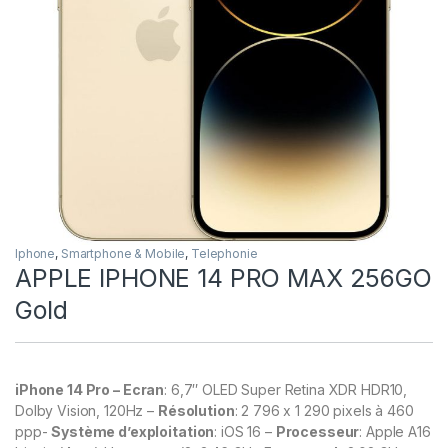
Iphone
,
Smartphone & Mobile
,
Telephonie
APPLE IPHONE 14 PRO MAX 256GO
Gold
iPhone 14 Pro
–
Ecran
: 6,7″ OLED Super Retina XDR HDR10,
Dolby Vision, 120Hz –
Résolution
: 2 796 x 1 290 pixels à 460
ppp-
Système d’exploitation
: iOS 16 –
Processeur
: Apple A16