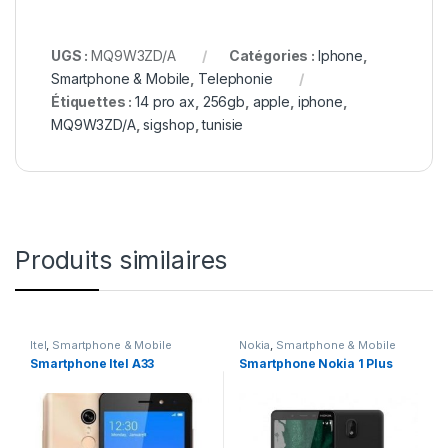
UGS :
MQ9W3ZD/A
Catégories :
Iphone
,
Smartphone & Mobile
,
Telephonie
Étiquettes :
14 pro ax
,
256gb
,
apple
,
iphone
,
MQ9W3ZD/A
,
sigshop
,
tunisie
Produits similaires
Itel
,
Smartphone & Mobile
Nokia
,
Smartphone & Mobile
Smartphone Itel A33
Smartphone Nokia 1 Plus