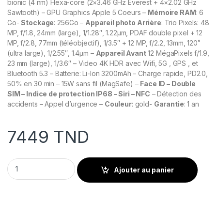
bionic (4 nm) Hexa-core (2×3.46 GHz Everest + 4×2.02 GHz
Sawtooth) – GPU Graphics Apple 5 Coeurs –
Mémoire RAM
: 6
Go-
Stockage
: 256Go –
Appareil photo Arrière
: Trio Pixels: 48
MP, f/1.8, 24mm (large), 1/1.28″, 1.22µm, PDAF double pixel + 12
MP, f/2.8, 77mm (téléobjectif), 1/3.5″ + 12 MP, f/2.2, 13mm, 120˚
(ultra large), 1/2.55″, 1.4µm –
Appareil Avant
12 MégaPixels f/1.9,
23 mm (large), 1/3.6″ – Video 4K HDR avec Wifi, 5G , GPS , et
Bluetooth 5.3 – Batterie: Li-Ion 3200mAh – Charge rapide, PD2.0,
50% en 30 min – 15W sans fil (MagSafe) –
Face ID – Double
SIM – Indice de protection IP68 – Siri – NFC
– Détection des
accidents – Appel d’urgence –
Couleur
: gold-
Garantie
: 1 an
7449
TND
APPLE IPHONE 14 PRO MAX 256GO Gold quantity
Ajouter au panier