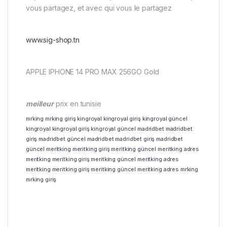
vous partagez, et avec qui vous le partagez
www.sig-shop.tn
APPLE IPHONE 14 PRO MAX 256GO Gold
meilleur
prix en tunisie
mrking
mrking giriş
kingroyal
kingroyal giriş
kingroyal güncel
kingroyal
kingroyal giriş
kingroyal güncel
madridbet
madridbet
giriş
madridbet güncel
madridbet
madridbet giriş
madridbet
güncel
meritking
meritking giriş
meritking güncel
meritking adres
meritking
meritking giriş
meritking güncel
meritking adres
meritking
meritking giriş
meritking güncel
meritking adres
mrking
mrking giriş