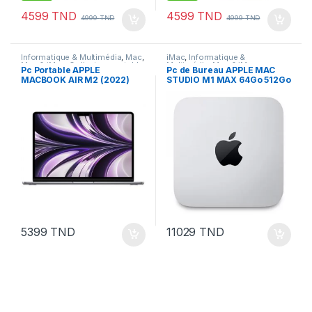
4599
TND
4599
TND
4999
TND
4999
TND
Informatique & Multimédia
,
Mac
,
iMac
,
Informatique &
Mac & iMac
,
Ordinateur portable
Multimédia
,
Mac & iMac
,
Pc Portable APPLE
Pc de Bureau APPLE MAC
Ordinateur de bureau
MACBOOK AIR M2 (2022)
STUDIO M1 MAX 64Go 512Go
8GO 256GO SSD – GRIS
– Gris (Z14J00019)
SIDÉRAL (MLXW3FN/A)
5399
TND
11029
TND