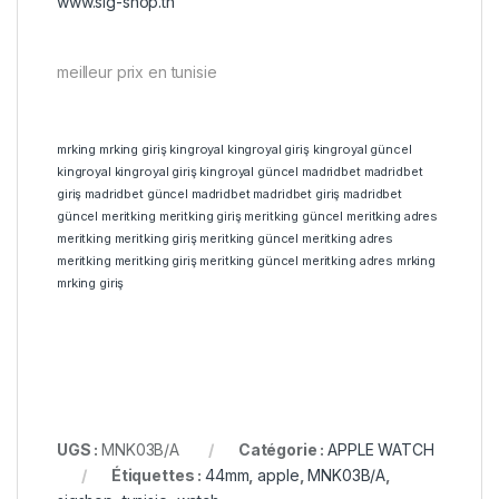
www.sig-shop.tn
meilleur prix en tunisie
mrking
mrking giriş
kingroyal
kingroyal giriş
kingroyal güncel
kingroyal
kingroyal giriş
kingroyal güncel
madridbet
madridbet
giriş
madridbet güncel
madridbet
madridbet giriş
madridbet
güncel
meritking
meritking giriş
meritking güncel
meritking adres
meritking
meritking giriş
meritking güncel
meritking adres
meritking
meritking giriş
meritking güncel
meritking adres
mrking
mrking giriş
UGS :
MNK03B/A
Catégorie :
APPLE WATCH
Étiquettes :
44mm
,
apple
,
MNK03B/A
,