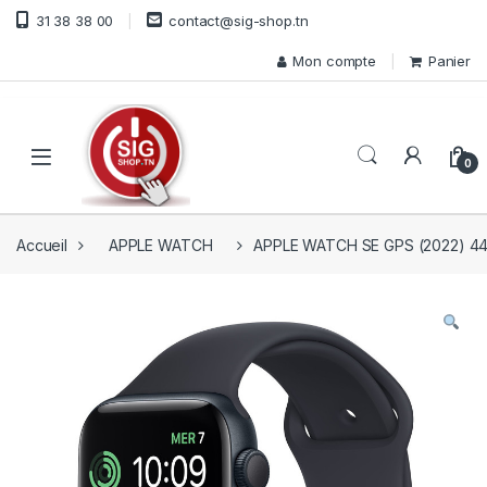
Skip to navigation
Skip to content
31 38 38 00
contact@sig-shop.tn
Mon compte
Panier
Open
0
Accueil
APPLE WATCH
APPLE WATCH SE GPS (2022) 44