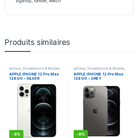
sigshop
,
tunisie
,
watch
Produits similaires
Iphone
,
Smartphone & Mobile
,
Iphone
,
Smartphone & Mobile
,
Telephonie
Telephonie
APPLE IPHONE 12 Pro Max
APPLE IPHONE 12 Pro Max
128 GO – SILVER
128 GO – GREY
(MGD83AA/A)
(MGD83AA/A)
-
8%
-
8%