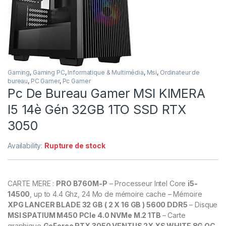
Gaming
,
Gaming PC
,
Informatique & Multimédia
,
Msi
,
Ordinateur de
bureau
,
PC Gamer
,
Pc Gamer
Pc De Bureau Gamer MSI KIMERA
I5 14è Gén 32GB 1TO SSD RTX
3050
Availability:
Rupture de stock
CARTE MERE :
PRO B760M-P
– Processeur Intel Core
i5-
14500
, up to 4.4 Ghz, 24 Mo de mémoire cache – Mémoire
XPG LANCER BLADE 32 GB ( 2 X 16 GB ) 5600 DDR5
– Disque
MSI SPATIUM M450 PCIe 4.0 NVMe M.2 1TB
– Carte
graphique
GeForce RTX 3050 VENTUS 2X XS WHITE 8G OC