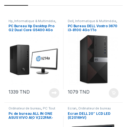
Hp
,
Informatique & Multimédia
,
Dell
,
Informatique & Multimédia
,
Ordinateur de bureau
,
Pc de
Ordinateur de bureau
,
Pc de
PC Bureau Hp Desktop Pro
PC Bureau DELL Vostro 3670
bureau
bureau
G2 Dual Core G5400 4Go
i3-8100 4Go 1To
1To
1339
TND
1079
TND
Ordinateur de bureau
,
PC Tout
Ecran
,
Ordinateur de bureau
en un
Pc de bureau ALL IN ONE
Ecran DELL 20″ LCD LED
ASUS VIVO AIO V222FAK-
(E2016HV)
BA077T I3 10È GÉN 4GO 1TO