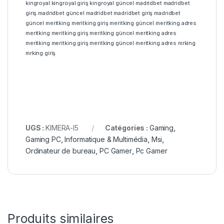
kingroyal
kingroyal giriş
kingroyal güncel
madridbet
madridbet
giriş
madridbet güncel
madridbet
madridbet giriş
madridbet
güncel
meritking
meritking giriş
meritking güncel
meritking adres
meritking
meritking giriş
meritking güncel
meritking adres
meritking
meritking giriş
meritking güncel
meritking adres
mrking
mrking giriş
UGS :
KIMERA-I5
Catégories :
Gaming
,
Gaming PC
,
Informatique & Multimédia
,
Msi
,
Ordinateur de bureau
,
PC Gamer
,
Pc Gamer
Produits similaires