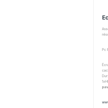
Ec
Ass
rés
Pc 
Écr
cac
Dur
1xH
pav
www