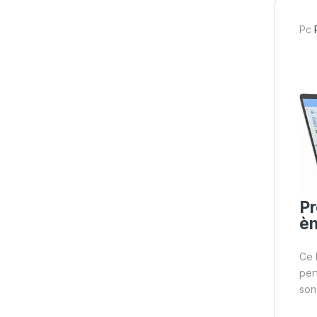
Pc
Pr
èm
Ce 
per
so