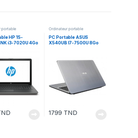
r portable
Ordinateur portable
ble HP 15-
PC Portable ASUS
NK i3-7020U 4Go
X540UB I7-7500U 8Go
ia MX110 2 Go
1To Nvidia MX110 2 Go
Silver
TND
1799
TND