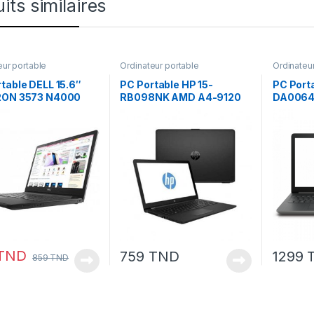
its similaires
eur portable
Ordinateur portable
Ordinateu
table DELL 15.6″
PC Portable HP 15-
PC Porta
RON 3573 N4000
RB098NK AMD A4-9120
DA0064
00Go
4Go 500Go
1To Nvid
TND
759
TND
1299
859
TND