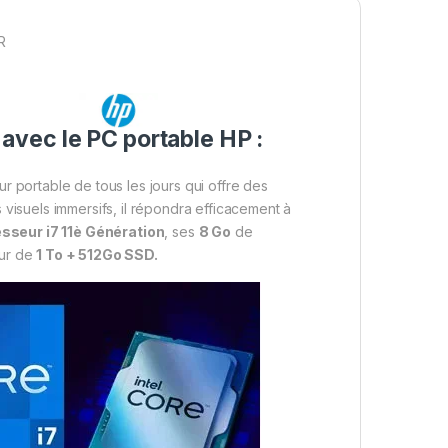
R
avec le PC portable HP :
eur portable de tous les jours qui offre des
visuels immersifs, il répondra efficacement à
sseur i7 11è Génération
, ses
8 Go
de
dur de
1 To + 512Go SSD.