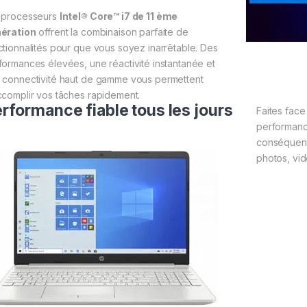
 processeurs
Intel® Core™ i7 de 11 ème
ération
offrent la combinaison parfaite de
ctionnalités pour que vous soyez inarrêtable. Des
formances élevées, une réactivité instantanée et
 connectivité haut de gamme vous permettent
ccomplir vos tâches rapidement.
rformance fiable tous les jours
Faites face
performanc
conséquent
photos, vi