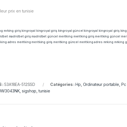
leur prix en tunisie
ng
mrking giriş
kingroyal
kingroyal giriş
kingroyal güncel
kingroyal
kingroyal giriş
king
idbet
madridbet giriş
madridbet güncel
meritking
meritking giriş
meritking güncel
mer
tking adres
meritking
meritking giriş
meritking güncel
meritking adres
mrking
mrking gi
 :
53A18EA-512SSD
Catégories :
Hp
,
Ordinateur portable
,
Pc
-DW3043NK
,
sigshop
,
tunisie