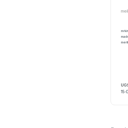
meil
mrki
madr
meri
UGS
15