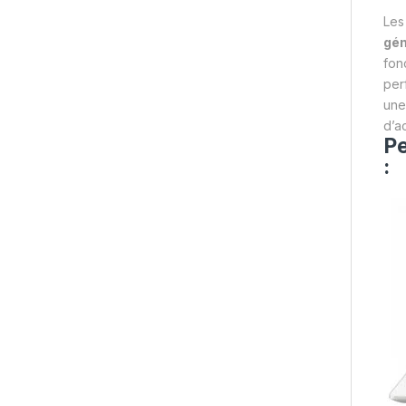
Les
gén
fon
per
une
d’a
Pe
: