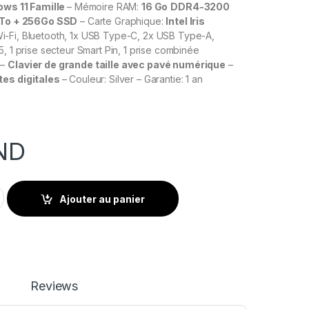
ws 11 Famille
– Mémoire RAM:
16 Go
DDR4-3200
 To + 256Go SSD
– Carte Graphique:
Intel Iris
i-Fi, Bluetooth, 1x USB Type-C, 2x USB Type-A,
5, 1 prise secteur Smart Pin, 1 prise combinée
 –
Clavier de grande taille avec pavé numérique
–
tes digitales
– Couleur: Silver – Garantie: 1 an
ND
-DW3043NK I7 11È GÉN 8GO 16O + 256GO SSD - SILVER quantity
Ajouter au panier
Reviews