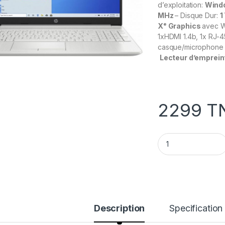
d’exploitation:
Windo
MHz
– Disque Dur:
1
Xᵉ Graphics
avec W
1xHDMI 1.4b, 1x RJ-4
casque/microphone
Lecteur d’emprein
2299
T
Pc Portable HP 15
Description
Specification