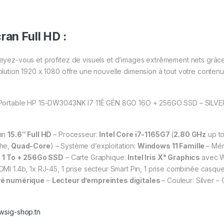
ran Full HD :
eyez-vous et profitez de visuels et d’images extrêmement nets grâce à
olution 1920 x 1080 offre une nouvelle dimension à tout votre conten
Portable HP 15-DW3043NK I7 11È GÉN 8GO 16O + 256GO SSD – SILVE
an
15.6″ Full HD
– Processeur:
Intel Core i7-1165G7
(
2.80 GHz
up t
he,
Quad-Core
) – Système d’exploitation:
Windows 11 Famille
– Mé
:
1 To + 256Go SSD
– Carte Graphique:
Intel Iris Xᵉ Graphics
avec W
DMI 1.4b, 1x RJ-45, 1 prise secteur Smart Pin, 1 prise combinée casq
é numérique
–
Lecteur d’empreintes digitales
– Couleur: Silver – 
.sig-shop.tn