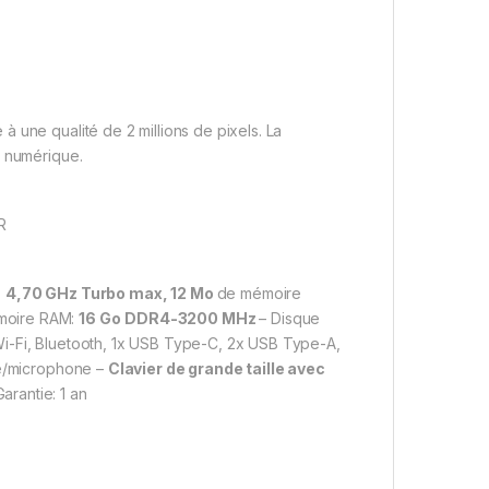
 une qualité de 2 millions de pixels. La
u numérique.
R
o
4,70 GHz Turbo max, 12 Mo
de mémoire
moire RAM:
16 Go
DDR4-3200 MHz
– Disque
i-Fi, Bluetooth, 1x USB Type-C, 2x USB Type-A,
ue/microphone –
Clavier de grande taille avec
Garantie: 1 an