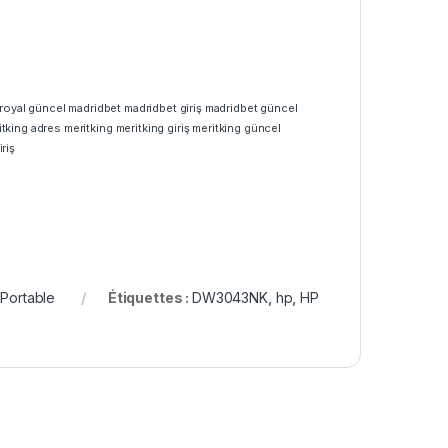
royal güncel
madridbet
madridbet giriş
madridbet güncel
itking adres
meritking
meritking giriş
meritking güncel
riş
 Portable
Étiquettes :
DW3043NK
,
hp
,
HP