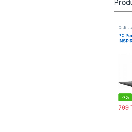
Produ
Ordinat
PC Por
INSPI
4Go 5
-
7%
799