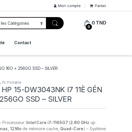
Mon compte
Panier
0
TND
0
té
Contact
8GO 16O + 256GO SSD – SILVER
e
,
Pc Portable
e HP 15-DW3043NK I7 11È GÉN
 256GO SSD – SILVER
– Processeur:
Intel Core i7-1165G7
(
2.80 GHz
up
max, 12 Mo
de mémoire cache,
Quad-Core
) – Système