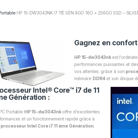
Portable
HP 15-DW3043NK I7 11È GÉN 8GO 16O + 256GO SSD – SILVE
Gagnez en confort 
HP 15-dw3043nk
est l’ordinat
performances puissantes et des 
vos attentes: grâce à son
proce
mémoire
DDR4
et son disque 
ocesseur Intel® Core™ i7 de 11
e Génération :
PC Portable
HP 15-dw3043nk
offre d’excellentes
formances et un fonctionnement rapide grâce à
n
processeur Intel Core i7 11 ème Génération
.