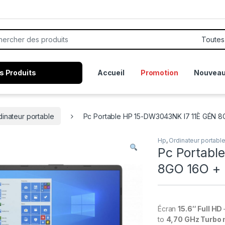
or:
s Produits
Accueil
Promotion
Nouveau
dinateur portable
Pc Portable HP 15-DW3043NK I7 11È GÉN 
Hp
,
Ordinateur portabl
Pc Portabl
8GO 16O +
Écran
15.6″ Full HD
to
4,70 GHz Turbo 