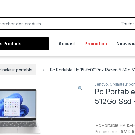
or:
s Produits
Accueil
Promotion
Nouveau
dinateur portable
Pc Portable Hp 15-fc0017nk Ryzen 5 8Go 51
Lenovo
,
Ordinateur por
Pc Portabl
512Go Ssd –
Pc Portable HP 15-FC
Processeur :
AMD R