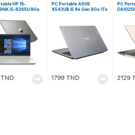
table HP 15-
PC Portable ASUS
PC Porta
9NK i5-8265U 8Go
X543UB i5 8è Gén 8Go 1To
DA1025N
idia MX110 2 Go
Nvidia MX110 2Go
1To Nvid
9
TND
1799
TND
2129