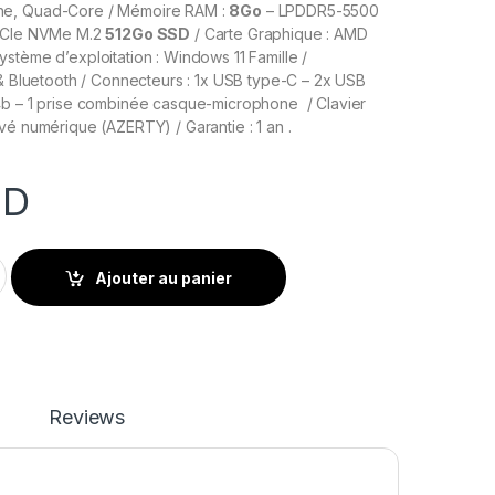
e, Quad-Core / Mémoire RAM :
8Go
– LPDDR5-5500
 PCIe NVMe M.2
512Go SSD
/ Carte Graphique : AMD
stème d’exploitation : Windows 11 Famille /
 & Bluetooth / Connecteurs : 1x USB type-C – 2x USB
4b – 1 prise combinée casque-microphone / Clavier
vé numérique (AZERTY) / Garantie : 1 an .
ND
fc0017nk Ryzen 5 8Go 512Go Ssd – Silver quantity
Ajouter au panier
Reviews