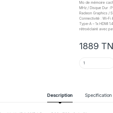
Mo de mémoire cach
MHz / Disque Dur :
Radeon Graphics / Sy
Connectivité : Wi-Fi
Type-A – 1x HDMI 1.
rétroéclairé avec pa
1889
T
Pc Portable Hp 15-
Description
Specification