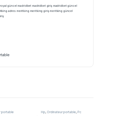
royal güncel
madridbet
madridbet giriş
madridbet güncel
itking adres
meritking
meritking giriş
meritking güncel
riş
rtable
r portable
Hp
,
Ordinateur portable
,
Pc
Portable