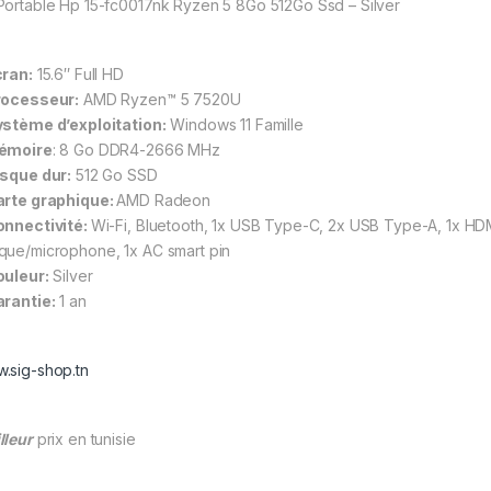
Portable Hp 15-fc0017nk Ryzen 5 8Go 512Go Ssd – Silver
cran:
15.6″ Full HD
rocesseur:
AMD Ryzen™ 5 7520U
ystème d’exploitation:
Windows 11 Famille
émoire
: 8 Go DDR4-2666 MHz
isque dur:
512 Go SSD
arte graphique:
AMD Radeon
onnectivité:
Wi-Fi, Bluetooth, 1x USB Type-C, 2x USB Type-A, 1x HDM
que/microphone, 1x AC smart pin
ouleur:
Silver
arantie:
1 an
.sig-shop.tn
lleur
prix en tunisie