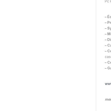
Pc 
– É
– P
– S
– M
– D
– C
– C
cas
– C
– G
www
mei