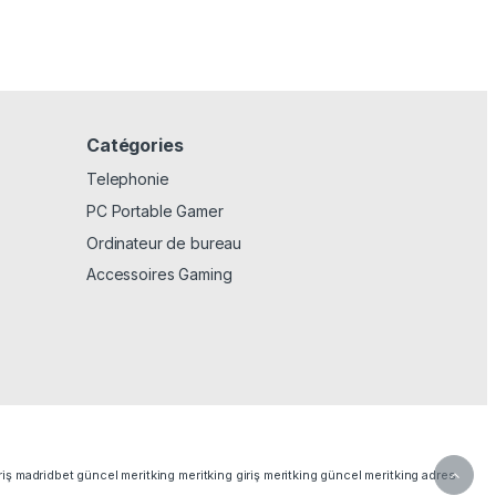
Catégories
Telephonie
PC Portable Gamer
Ordinateur de bureau
Accessoires Gaming
riş
madridbet güncel
meritking
meritking giriş
meritking güncel
meritking adres