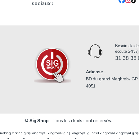
sociaux :
Besoin d’aide
écoute 24h/7j
31 38 38 
Adresse :
BD du grand Maghreb، GP 1
4051
©
Sig Shop
- Tous les droits sont réservés.
mrking
mrking giriş
kingroyal
kingroyal giriş
kingroyal güncel
kingroyal
kingroyal giriş