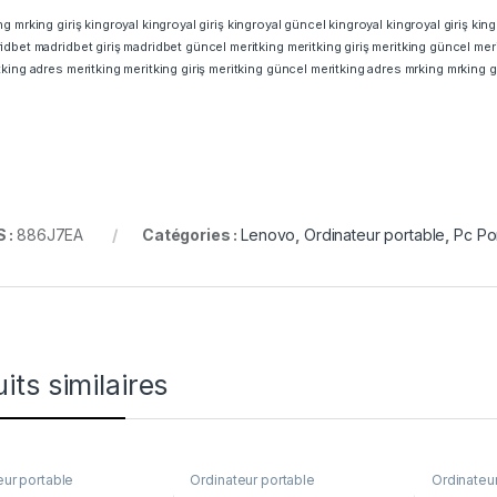
ng
mrking giriş
kingroyal
kingroyal giriş
kingroyal güncel
kingroyal
kingroyal giriş
king
idbet
madridbet giriş
madridbet güncel
meritking
meritking giriş
meritking güncel
mer
tking adres
meritking
meritking giriş
meritking güncel
meritking adres
mrking
mrking gi
 :
886J7EA
Catégories :
Lenovo
,
Ordinateur portable
,
Pc Po
its similaires
eur portable
Ordinateur portable
Ordinateu