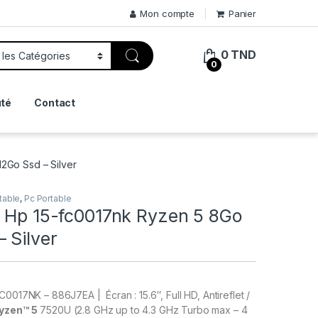
Mon compte
Panier
0
TND
0
té
Contact
2Go Ssd – Silver
table
,
Pc Portable
e Hp 15-fc0017nk Ryzen 5 8Go
 Silver
0017NK – 886J7EA | Écran : 15.6″, Full HD, Antireflet /
yzen™ 5
7520U (2.8 GHz up to 4.3 GHz Turbo max – 4