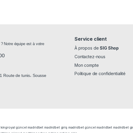
Service client
 ? Notre équipe est à votre
À propos de
SIG Shop
00
Contactez-nous
Mon compte
Politique de confidentialité
 Route de tunis، Sousse
kingroyal güncel
madridbet
madridbet giriş
madridbet güncel
madridbet
madridbet gi