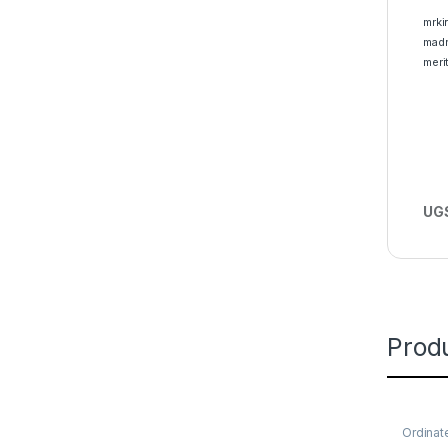
mrki
madr
meri
UGS
Produ
Ordinat