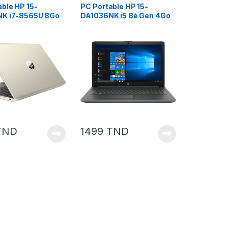
ble HP 15-
PC Portable HP 15-
K i7-8565U 8Go
DA1036NK i5 8è Gén 4Go
ia MX110 2 Go
1To Noir
TND
1499
TND