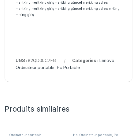
meritking
meritking giriş
meritking güncel
meritking adres
meritking
meritking giriş
meritking güncel
meritking adres
mrking
mrking giriş
UGS :
82QD00C7FG
Catégories :
Lenovo
,
Ordinateur portable
,
Pc Portable
Produits similaires
Ordinateur portable
Hp
,
Ordinateur portable
,
Pc