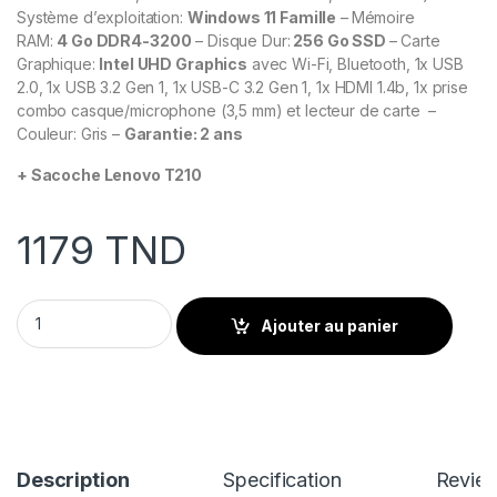
Système d’exploitation:
Windows 11 Famille
–
Mémoire
RAM:
4
Go DDR4-3200
– Disque Dur:
256 Go SSD
– Carte
Graphique:
Intel UHD Graphics
avec Wi-Fi, Bluetooth, 1x USB
2.0, 1x USB 3.2 Gen 1, 1x USB-C 3.2 Gen 1, 1x HDMI 1.4b, 1x prise
combo casque/microphone (3,5 mm) et lecteur de carte –
Couleur: Gris –
Garantie: 2 ans
+ Sacoche Lenovo T210
1179
TND
Pc Portable LENOVO IDEAPAD 1 15IAU7 I3 12È GÉN 4GO 256GO 
Ajouter au panier
Description
Specification
Revie