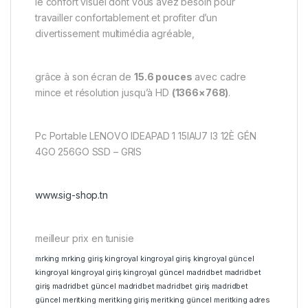
le confort visuel dont vous avez besoin pour
travailler confortablement et profiter d’un
divertissement multimédia agréable,
grâce à son écran de
15.6 pouces
avec cadre
mince et résolution jusqu’à HD
(1366×768)
.
Pc Portable LENOVO IDEAPAD 1 15IAU7 I3 12È GÉN
4GO 256GO SSD – GRIS
www.sig-shop.tn
meilleur prix en tunisie
mrking
mrking giriş
kingroyal
kingroyal giriş
kingroyal güncel
kingroyal
kingroyal giriş
kingroyal güncel
madridbet
madridbet
giriş
madridbet güncel
madridbet
madridbet giriş
madridbet
güncel
meritking
meritking giriş
meritking güncel
meritking adres