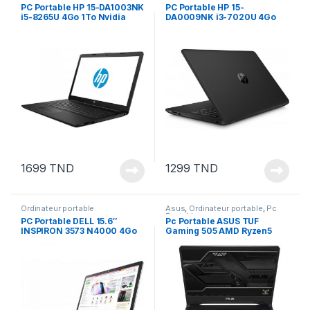
Portable
PC Portable HP 15-DA1003NK
PC Portable HP 15-
i5-8265U 4Go 1To Nvidia
DA0009NK i3-7020U 4Go
MX110 2 Go
1To Nvidia MX110 2 Go
1699
TND
1299
TND
Ordinateur portable
Asus
,
Ordinateur portable
,
Pc
Portable
PC Portable DELL 15.6″
Pc Portable ASUS TUF
INSPIRON 3573 N4000 4Go
Gaming 505 AMD Ryzen5
500Go
8Go 512Go SSD NVIDIA
GeForce GTX 1650 4Go Noir