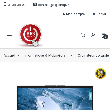
Skip to navigation
Skip to content
31 38 38 00
contact@sig-shop.tn
Mon compte
Panier
Open
0
Accueil
Informatique & Multimédia
Ordinateur portable