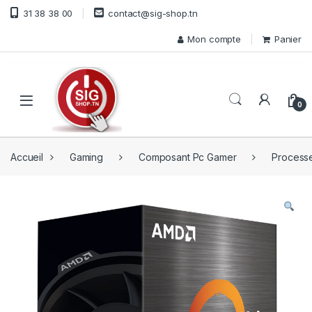
Skip to navigation
Skip to content
31 38 38 00
contact@sig-shop.tn
Mon compte
Panier
Open
0
Accueil
Gaming
Composant Pc Gamer
Process