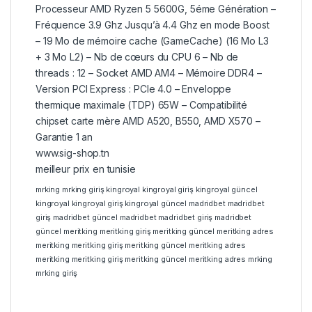
Processeur AMD Ryzen 5 5600G, 5éme Génération –
Fréquence 3.9 Ghz Jusqu’à 4.4 Ghz en mode Boost
– 19 Mo de mémoire cache (GameCache) (16 Mo L3
+ 3 Mo L2) – Nb de cœurs du CPU 6 – Nb de
threads : 12 – Socket AMD AM4 – Mémoire DDR4 –
Version PCI Express : PCIe 4.0 – Enveloppe
thermique maximale (TDP) 65W – Compatibilité
chipset carte mère AMD A520, B550, AMD X570 –
Garantie 1 an
www.sig-shop.tn
meilleur prix en tunisie
mrking
mrking giriş
kingroyal
kingroyal giriş
kingroyal güncel
kingroyal
kingroyal giriş
kingroyal güncel
madridbet
madridbet
giriş
madridbet güncel
madridbet
madridbet giriş
madridbet
güncel
meritking
meritking giriş
meritking güncel
meritking adres
meritking
meritking giriş
meritking güncel
meritking adres
meritking
meritking giriş
meritking güncel
meritking adres
mrking
mrking giriş