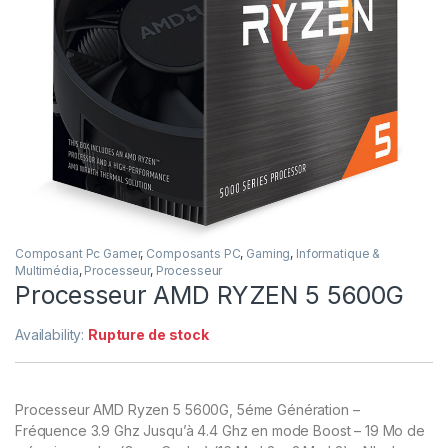
Composant Pc Gamer
,
Composants PC
,
Gaming
,
Informatique &
Multimédia
,
Processeur
,
Processeur
Processeur AMD RYZEN 5 5600G
Availability:
Rupture de stock
Processeur AMD Ryzen 5 5600G, 5éme Génération –
Fréquence 3.9 Ghz Jusqu’à 4.4 Ghz en mode Boost – 19 Mo de