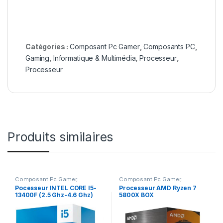
Catégories :
Composant Pc Gamer
,
Composants PC
,
Gaming
,
Informatique & Multimédia
,
Processeur
,
Processeur
Produits similaires
Composant Pc Gamer
,
Composant Pc Gamer
,
Composants PC
,
Gaming
,
Composants PC
,
Gaming
,
Pocesseur INTEL CORE I5-
Processeur AMD Ryzen 7
Informatique & Multimédia
,
Informatique & Multimédia
,
13400F (2.5 Ghz-4.6 Ghz)
5800X BOX
Processeur
,
Processeur
Processeur
,
Processeur